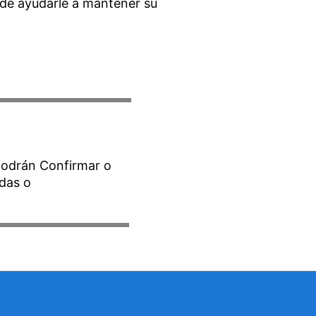
ede ayudarle a mantener su
 podrán Confirmar o
adas o